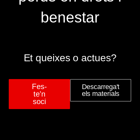
benestar
Et queixes o actues?
Fes-
Descarrega't
te'n
els materials
soci