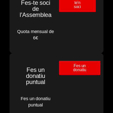
Fes-te soci
te'n
soci
de
l’Assemblea
Quota mensual de
6€
Fes un
Fes un
donatiu
donatiu
puntual
Fes un donatiu
puntual