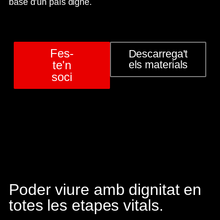
base d’un país digne.
Fes-
Descarrega't
te'n
els materials
soci
Poder viure amb dignitat en
totes les etapes vitals.