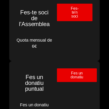
Fes-
Fes-te soci
te'n
soci
de
l’Assemblea
Quota mensual de
6€
Fes un
Fes un
donatiu
donatiu
puntual
Fes un donatiu