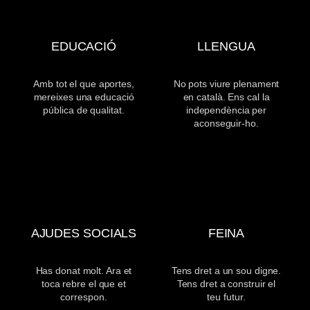
EDUCACIÓ
LLENGUA
Amb tot el que aportes,
No pots viure plenament
mereixes una educació
en català. Ens cal la
pública de qualitat.
independència per
aconseguir-ho.
AJUDES SOCIALS
FEINA
Has donat molt. Ara et
Tens dret a un sou digne.
toca rebre el que et
Tens dret a construir el
correspon.
teu futur.