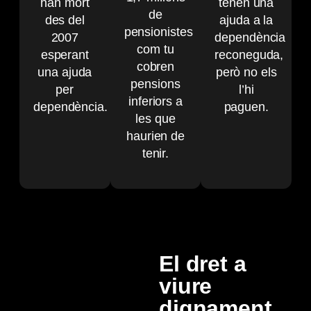
han mort
tenen una
de
des del
ajuda a la
pensionistes
2007
dependència
com tu
esperant
reconeguda,
cobren
una ajuda
però no els
pensions
per
l’hi
inferiors a
dependència.
paguen.
les que
haurien de
tenir.
El dret a
viure
dignament.