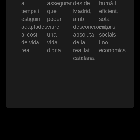
a
assegurar
des de
humà i
temps i
que
Madrid,
eficient,
estiguin
poden
amb
sota
adaptades
viure
desconeixença
criteris
al cost
una
absoluta
socials
de vida
vida
de la
i no
real.
digna.
realitat
econòmics.
catalana.